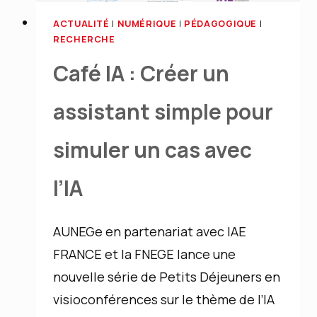
des
ACTUALITÉ
|
NUMÉRIQUE
|
PÉDAGOGIQUE
|
mémoires
RECHERCHE
avec
Café IA : Créer un
feedback
assistant simple pour
personnalisé
simuler un cas avec
l’IA
AUNEGe en partenariat avec IAE
FRANCE et la FNEGE lance une
nouvelle série de Petits Déjeuners en
visioconférences sur le thème de l’IA