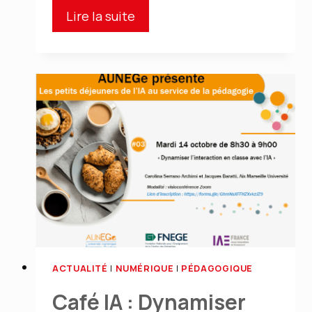
Atelier
Lire la suite
interdisciplinaire
et
pratique
autour
du
numérique
ACTUALITÉ
|
NUMÉRIQUE
|
PÉDAGOGIQUE
Café IA : Dynamiser