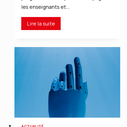
les enseignants et…
Wooclap
Lire la suite
fait
sa
rentrée
!
ACTUALITÉ