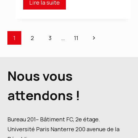
Appel
Lire la suite
à
candidature
doctorale
Navigation
Page
1
2
3
…
11
« IA
suivante
de
dans
la
page
Nous vous
recherche
et
attendons !
l’éducation »
Bureau 201– Bâtiment FC, 2e étage.
Université Paris Nanterre 200 avenue de la