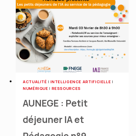
Créer,
partager
:
un
processus
de
travail
autour
de
ACTUALITÉ
|
INTELLIGENCE ARTIFICIELLE
|
l’IA
NUMÉRIQUE
|
RESSOURCES
pour
AUNEGE : Petit
produire
déjeuner IA et
des
Ressources
Pédagogie n°9