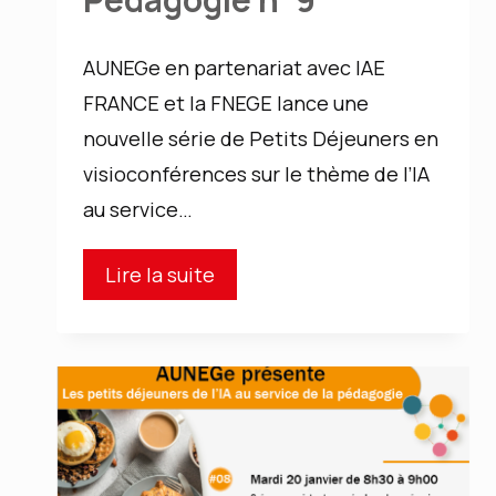
Éducatives
Libres
AUNEGe en partenariat avec IAE
accessibles
FRANCE et la FNEGE lance une
à
nouvelle série de Petits Déjeuners en
tous
visioconférences sur le thème de l’IA
au service…
AUNEGE
Lire la suite
:
Petit
déjeuner
IA
et
Pédagogie