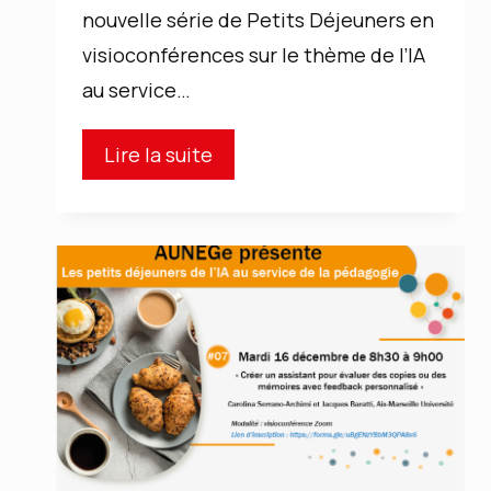
nouvelle série de Petits Déjeuners en
visioconférences sur le thème de l’IA
au service…
AUNEGE
Lire la suite
:
Petit
déjeuner
IA
et
Pédagogie
n°8