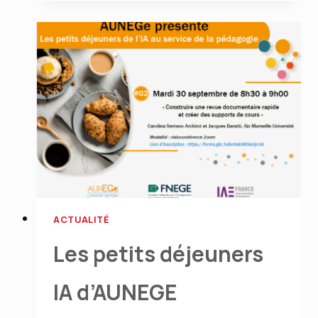
:
Dynamiser
l’interaction
en
classe
avec
l’IA (pendant
le
cours)
ACTUALITÉ
Les petits déjeuners
IA d’AUNEGE