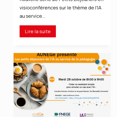
visioconférences sur le thème de l’IA
au service…
Café
Lire la suite
IA
:
Créer
un
assistant
pour
évaluer
des
copies
ou