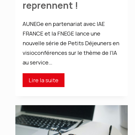
reprennent !
AUNEGe en partenariat avec IAE
FRANCE et la FNEGE lance une
nouvelle série de Petits Déjeuners en
visioconférences sur le thème de l’IA
au service…
Les
Lire la suite
petits
déjeuners
IA
d’AUNEGE
reprennent