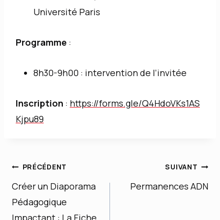
Université Paris
Programme
:
8h30-9h00 : intervention de l’invitée
Inscription
:
https://forms.gle/Q4HdoVKs1AS
Kjpu89
Navigation
PRÉCÉDENT
SUIVANT
Créer un Diaporama
Permanences ADN
de
Pédagogique
l’article
Impactant : La Fiche